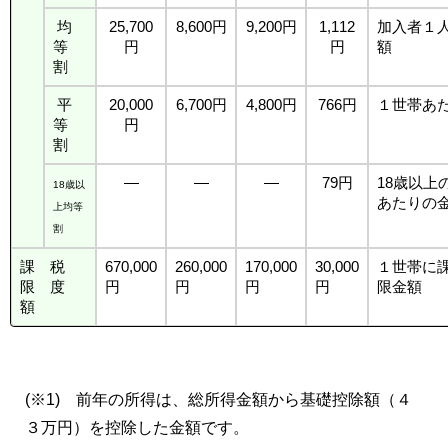
均
25,700
8,600円
9,200円
1,112
加入者１
等
円
円
額
割
平
20,000
6,700円
4,800円
766円
１世帯あ
等
円
割
―
―
―
79円
18歳以上
18歳以
あたりの
上均等
割
課 税
670,000
260,000
170,000
30,000
１世帯に
限 度
円
円
円
円
限金額
額
(※1) 前年の所得は、総所得金額から基礎控除額（４
３万円）を控除した金額です。