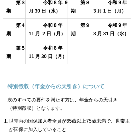
第３
令和 8 年 9
第８
令和 9 年
期
月 30 日（水）
期
3 月 1 日（月）
第４
令和 8 年
第９
令和 9 年
期
11 月 2 日（月）
期
3 月 31 日（水）
第５
令和 8 年
期
11 月 30 日（月）
特別徴収（年金からの天引き）について
次のすべての要件を満たす方は、年金からの天引き
（特別徴収）となります。
世帯内の国保加入者全員が65歳以上75歳未満で、世帯主
が国保に加入していること