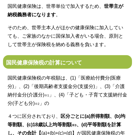
国民健康保険は、世帯単位で加入するため、
世帯主が
納税義務者になります
。
そのため、世帯主本人がほかの健康保険に加入してい
ても、ご家族のなかに国保加入者がいる場合、原則と
して世帯主が保険税を納める義務を負います。
国民健康保険税の計算について
国民健康保険税の年税額は、(1)「医療給付費分(医療
分)」、(2)「後期高齢者支援金分(支援分)」、(3)「介護
納付金分(介護分)
」、
(4)「子ども・子育て支援納付金
※1
分(子ども分)
」の
※2
４つに区分されており、
区分ごとに(a)所得割額、(b)均
等割額、(c)18歳以上均等割額
、(d)平等割額を計算
※3
し、その合計【
(a)+(b)+(c)+(d)】が国民健康保険税の年