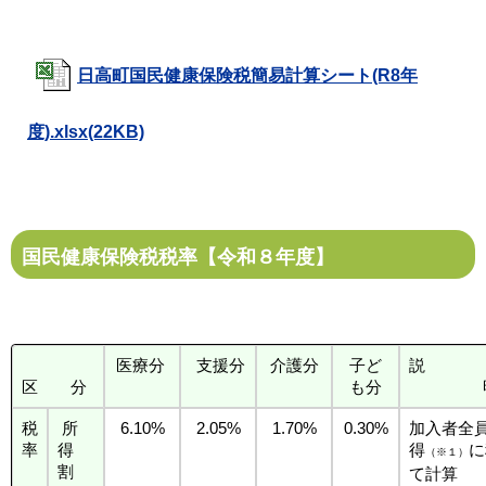
日高町国民健康保険税簡易計算シート(R8年
度).xlsx(22KB)
国民健康保険税税率【令和８年度】
医療分
支援分
介護分
子ど
区 分
も分
税
所
6.10%
2.05%
1.70%
0.30%
加入者全
率
得
得
に
（※１）
割
て計算