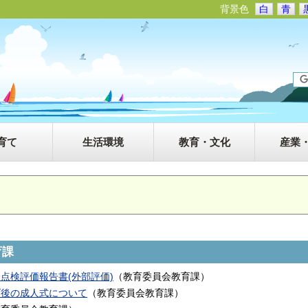
背景色
白
青
育て
生活環境
教育・文化
産業
育課
点検評価報告書(外部評価)
（
教育委員会教育課
）
げ後の成人式について
（
教育委員会教育課
）