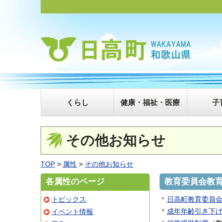
くらし
健康・福祉・医療
子
その他お知らせ
TOP
>
属性
>
その他お知らせ
各属性のページ
教育委員会教
トピックス
日高町教育委員会
成年年齢引き下
イベント情報